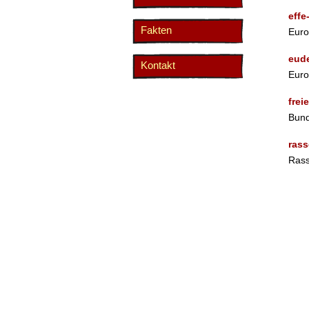
effe
Fakten
Euro
eud
Kontakt
Euro
frei
Bund
rass
Rass